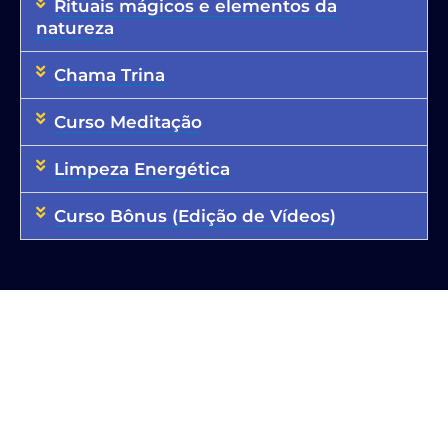
Rituais mágicos e elementos da
natureza
Chama Trina
Curso Meditação
Limpeza Energética
Curso Bônus (Edição de Vídeos)