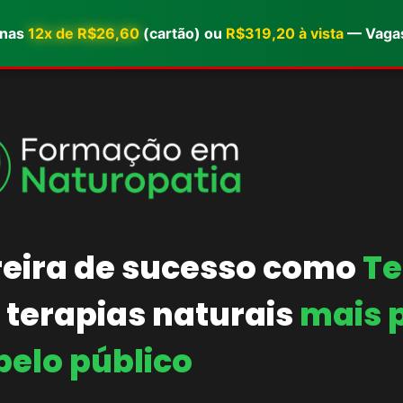
enas
12x de R$26,60
(cartão) ou
R$319,20 à vista
— Vagas
eira de sucesso como
Te
 terapias naturais
mais 
pelo público