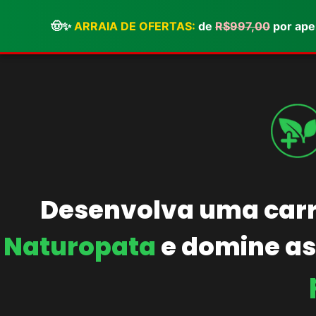
🤠✨
ARRAIA DE OFERTAS:
de
R$997,00
por ap
Desenvolva uma carr
Naturopata
e domine as