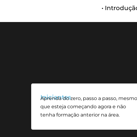
• Introduçã
Iniciantes
Aprenda do zero, passo a passo, mesm
que esteja começando agora e não
tenha formação anterior na área.