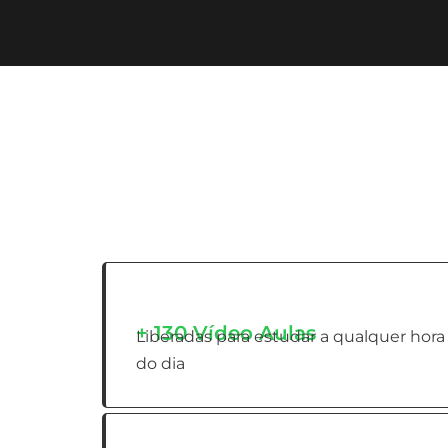
+ 130 Vídeo Aulas
Liberadas para estudar a qualquer hora
do dia