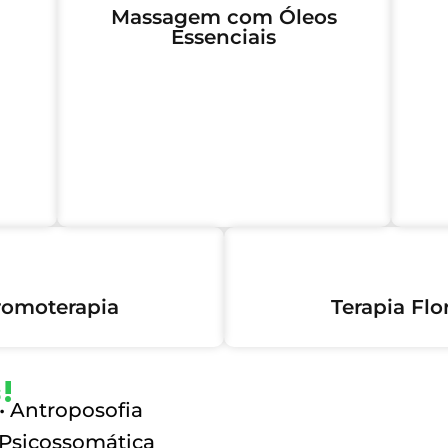
Massagem com Óleos
Essenciais
romoterapia
Terapia Flor
!
• Antroposofia
 Psicossomática