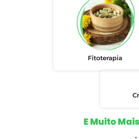
Fitoterapia
C
E Muito Mais
•