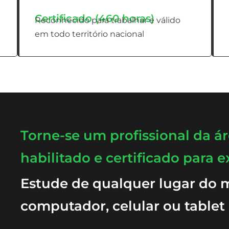
Certificado (460 horas)
Reconhecido para trabalhar e válido
em todo território nacional
Torne-se um profissional da á
habilitado e certificado para e
Estude de qualquer lugar do
computador, celular ou tablet