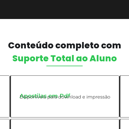
Conteúdo completo com
Suporte Total ao Aluno
Apostilas em Pdf
Disponíveis para download e impressão