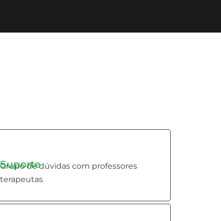
Suporte
Grupo de dúvidas com professores
terapeutas