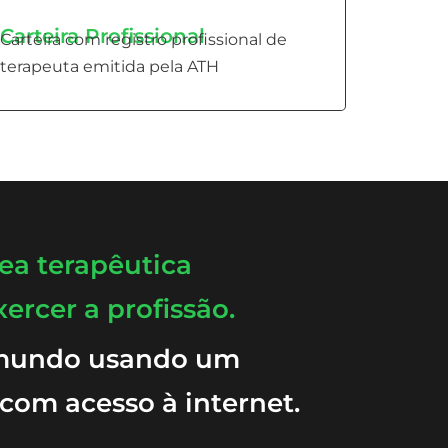
Carteira Profissional
Carteira com registro profissional de
terapeuta emitida pela ATH
rea terapêutica
xercer a profissão.
 mundo usando um
 com acesso à internet.