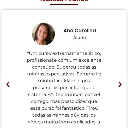
Ana Carolina
Aluna
"Um curso extremamente ético,
"Excel
profissional e com um excelente
expl
conteúdo. Superou todas as
sempr
minhas expectativas. Sempre fiz
nos
minha faculdade e pós
Dis
presenciais por achar que o
mater
sistema EAD seria incompatível
opção
comigo, mas posso dizer que
dicas
esse curso foi fantástico. Tirou
poder
todas as minhas dúvidas, os
dicas
vídeos muito bem explicados, a