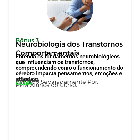
Bônus 3
Neurobiologia dos Transtornos
Comportamentais
Entenda os fundamentos neurobiológicos
que influenciam os transtornos,
compreendendo como o funcionamento do
cérebro impacta pensamentos, emoções e
atitudes.
R397,00
Vendido Separadamente Por:
Grátis
Para Alunos do Curso: