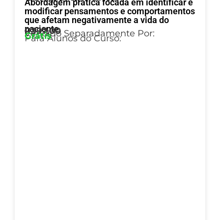
Abordagem prática focada em identificar e
modificar pensamentos e comportamentos
que afetam negativamente a vida do
paciente.
R397,00
Vendido Separadamente Por:
Grátis
Para Alunos do Curso: