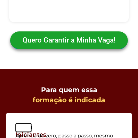
Quero Garantir a Minha Vaga!
Para quem essa
formação é indicada
Iniciantes
Aprenda do zero, passo a passo, mesmo