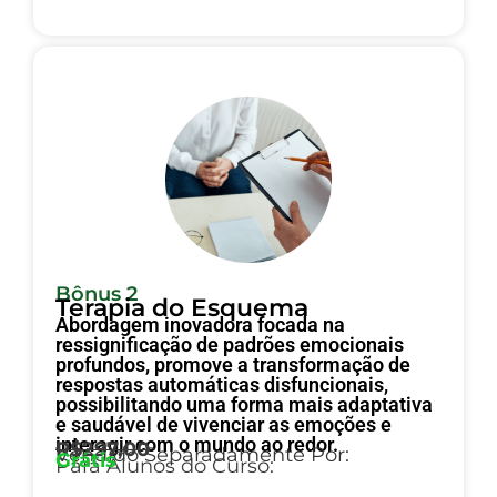
Bônus 2
Terapia do Esquema
Abordagem inovadora focada na
ressignificação de padrões emocionais
profundos, promove a transformação de
respostas automáticas disfuncionais,
possibilitando uma forma mais adaptativa
e saudável de vivenciar as emoções e
interagir com o mundo ao redor.
R$297,00
Vendido Separadamente Por:
Grátis
Para Alunos do Curso: