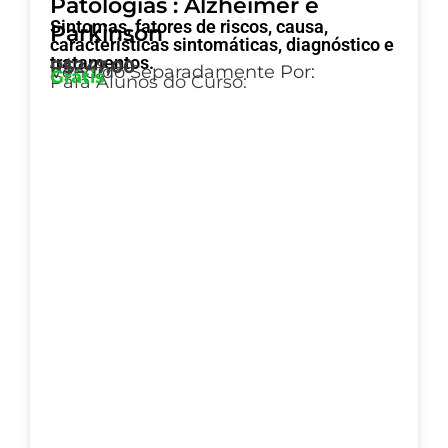
Patologias : Alzheimer e
Sintomas, fatores de riscos, causa,
Parkinson
características sintomáticas, diagnóstico e
tratamentos.
R$247,00
Vendido Separadamente Por:
Grátis
Para Alunos do Curso: