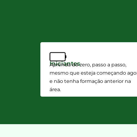
Iniciantes
Aprenda do zero, passo a passo,
mesmo que esteja começando ago
e não tenha formação anterior na
área.