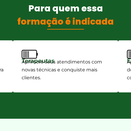
Para quem essa
formação é indicada
Terapeutas
E
Aprimore seus atendimentos com
A
ra
novas técnicas e conquiste mais
d
clientes.
c