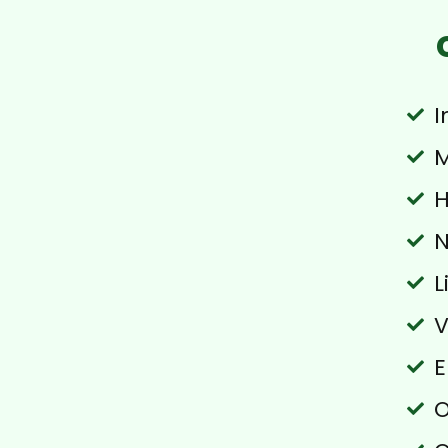
I
M
H
N
L
V
E
O