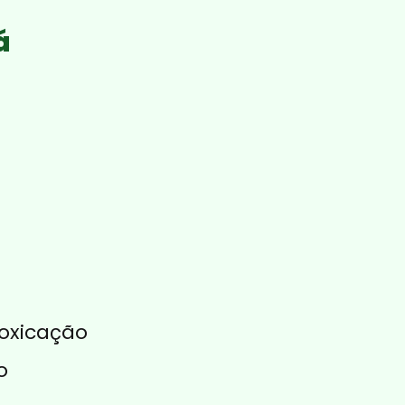
á
oxicação
o