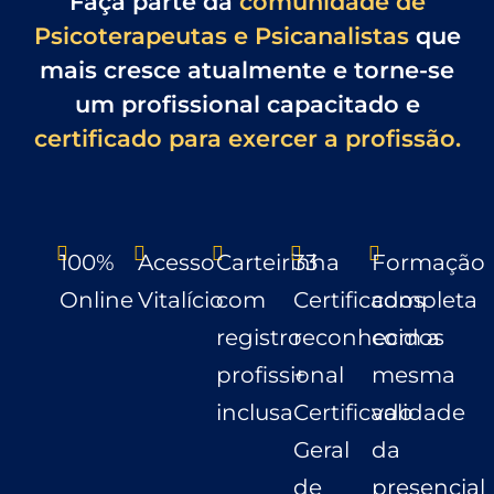
Faça parte da
comunidade de
Psicoterapeutas e Psicanalistas
que
mais cresce atualmente e torne-se
um profissional capacitado e
certificado para exercer a profissão.
100%
Acesso
Carteirinha
33
Formação
Online
Vitalício
com
Certificados
completa
registro
reconhecidos
com a
profissional
+
mesma
inclusa
Certificado
validade
Geral
da
de
presencial