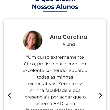
Nossos Alunos
Ana Carolina
Aluna
"Um curso extremamente
"E
ético, profissional e com um
Prof
excelente conteúdo. Superou
cl
todas as minhas
pron
expectativas. Sempre fiz
mo
minha faculdade e pós
Disp
presenciais por achar que o
mate
sistema EAD seria
com