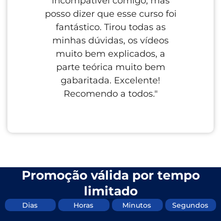
incompatível comigo, mas
E
posso dizer que esse curso foi
at
fantástico. Tirou todas as
poder
minhas dúvidas, os vídeos
e d
muito bem explicados, a
t
parte teórica muito bem
gabaritada. Excelente!
Recomendo a todos."
Promoção válida por tempo
limitado
Dias
Horas
Minutos
Segundos