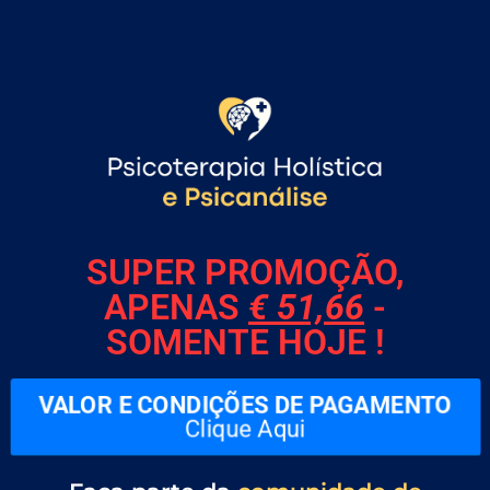
Valores
Conteúdo
Conteúdo Programático
Certificado e Carteirinha
SUPER PROMOÇÃO,
APENAS
€ 51,66
-
SOMENTE HOJE !
VALOR E CONDIÇÕES DE PAGAMENTO
Clique Aqui