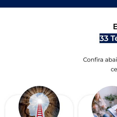
E
33 T
Confira aba
ce