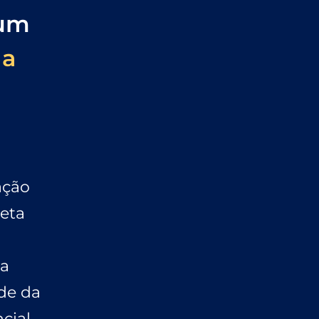
 um
 a
ção
eta
a
de da
cial