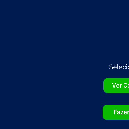
Selec
Ver C
Fazer