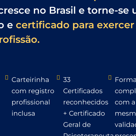
resce no Brasil e torne-se
do e
certificado para exercer
rofissão.
Carteirinha
33
Forma
com registro
Certificados
compl
profissional
reconhecidos
com a
inclusa
+ Certificado
mesm
Geral de
valida
Psicoterapeuta
presen