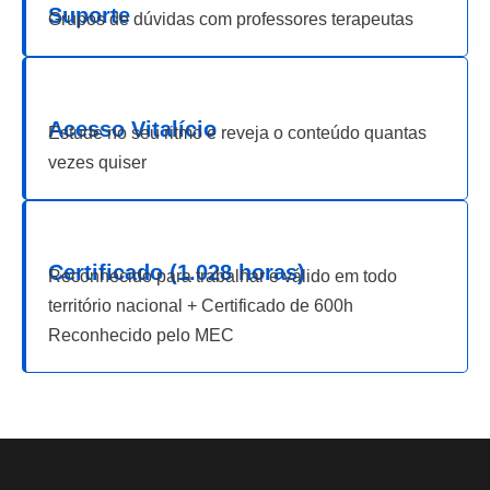
Suporte
Grupos de dúvidas com professores terapeutas
Acesso Vitalício
Estude no seu ritmo e reveja o conteúdo quantas
vezes quiser
Certificado (1.028 horas)
Reconhecido para trabalhar e válido em todo
território nacional + Certificado de 600h
Reconhecido pelo MEC