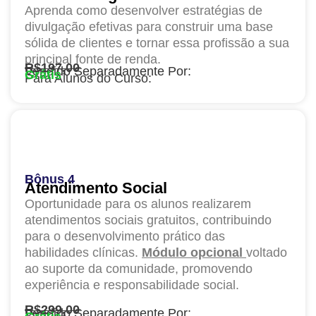
Aprenda como desenvolver estratégias de
divulgação efetivas para construir uma base
sólida de clientes e tornar essa profissão a sua
principal fonte de renda.
R$197,00
Vendido Separadamente Por:
Grátis
Para Alunos do Curso:
Bônus 4
Atendimento Social
Oportunidade para os alunos realizarem
atendimentos sociais gratuitos, contribuindo
para o desenvolvimento prático das
habilidades clínicas.
Módulo opcional
voltado
ao suporte da comunidade, promovendo
experiência e responsabilidade social.
R$299,00
Vendido Separadamente Por: