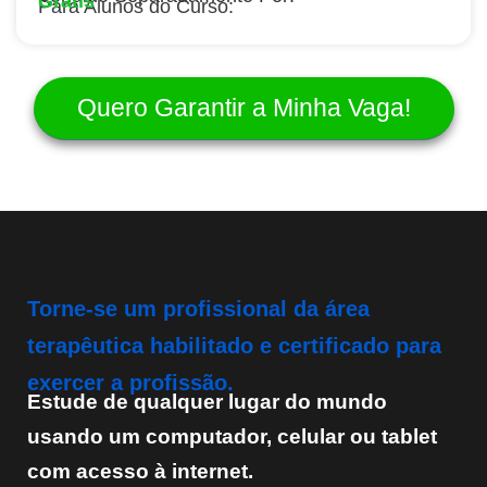
Grátis
Para Alunos do Curso:
Quero Garantir a Minha Vaga!
Torne-se um profissional da área
terapêutica habilitado e certificado para
exercer a profissão.
Estude de qualquer lugar do mundo
usando um computador, celular ou tablet
com acesso à internet.