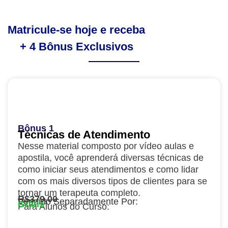
Matricule-se hoje e receba
+ 4 Bônus Exclusivos
Bônus 1
Técnicas de Atendimento
Nesse material composto por vídeo aulas e
apostila, você aprenderá diversas técnicas de
como iniciar seus atendimentos e como lidar
com os mais diversos tipos de clientes para se
tornar um terapeuta completo.
R$379,00
Vendido Separadamente Por:
Grátis
Para Alunos do Curso: