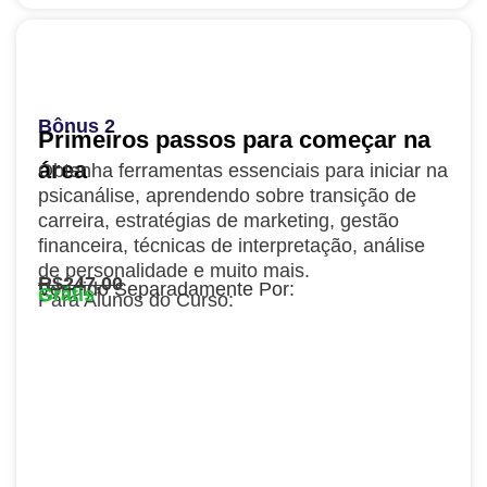
Bônus 2
Primeiros passos para começar na
área
Obtenha ferramentas essenciais para iniciar na
psicanálise, aprendendo sobre transição de
carreira, estratégias de marketing, gestão
financeira, técnicas de interpretação, análise
de personalidade e muito mais.
R$247,00
Vendido Separadamente Por:
Grátis
Para Alunos do Curso: