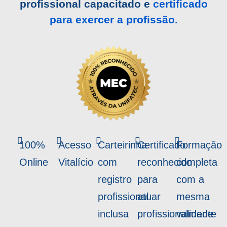
profissional capacitado e
certificado
para exercer a profissão.
100%
Acesso
Carteirinha
Certificado
Formação
Online
Vitalício
com
reconhecido
completa
registro
para
com a
profissional
atuar
mesma
inclusa
profissionalmente
validade