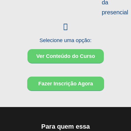
da
presencial
Selecione uma opção:
Ver Conteúdo do Curso
Fazer Inscrição Agora
Para quem essa