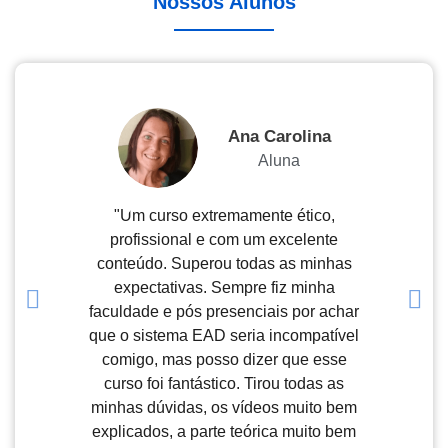
Nossos Alunos
Ana Carolina
Aluna
"Um curso extremamente ético,
"Exce
profissional e com um excelente
explica
conteúdo. Superou todas as minhas
prontos
expectativas. Sempre fiz minha
de dúv
faculdade e pós presenciais por achar
pdf, m
que o sistema EAD seria incompatível
opção d
comigo, mas posso dizer que esse
de ate
curso foi fantástico. Tirou todas as
mont
minhas dúvidas, os vídeos muito bem
valo
explicados, a parte teórica muito bem