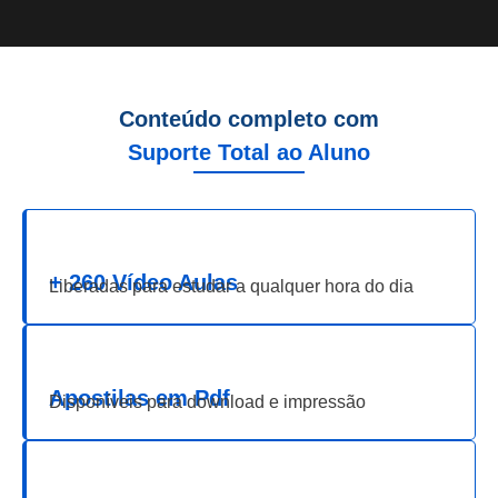
Conteúdo completo com
Suporte Total ao Aluno
+ 260 Vídeo Aulas
Liberadas para estudar a qualquer hora do dia
Apostilas em Pdf
Disponíveis para download e impressão