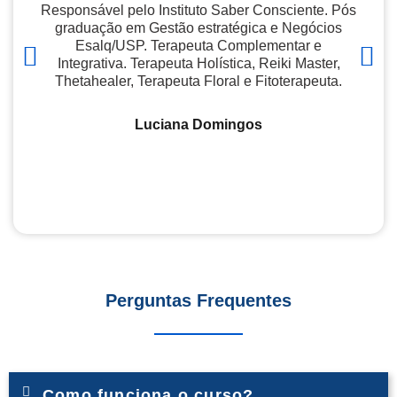
Responsável pelo Instituto Saber Consciente. Pós
graduação em Gestão estratégica e Negócios
Co
Esalq/USP. Terapeuta Complementar e
Integrativa. Terapeuta Holística, Reiki Master,
e
Thetahealer, Terapeuta Floral e Fitoterapeuta.
psi
Luciana Domingos
Perguntas Frequentes
Como funciona o curso?