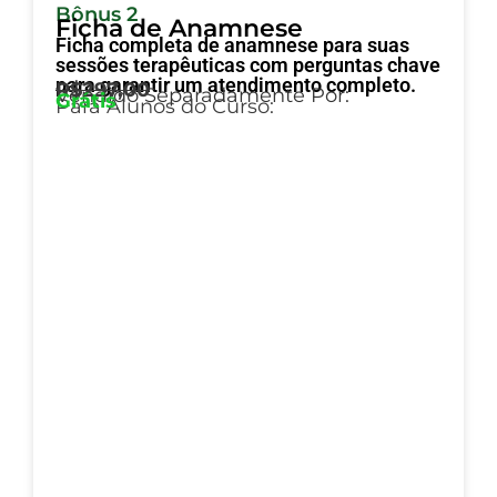
Bônus 2
Ficha de Anamnese
Ficha completa de anamnese para suas
sessões terapêuticas com perguntas chave
para garantir um atendimento completo.
R$297,00
Vendido Separadamente Por:
Grátis
Para Alunos do Curso: