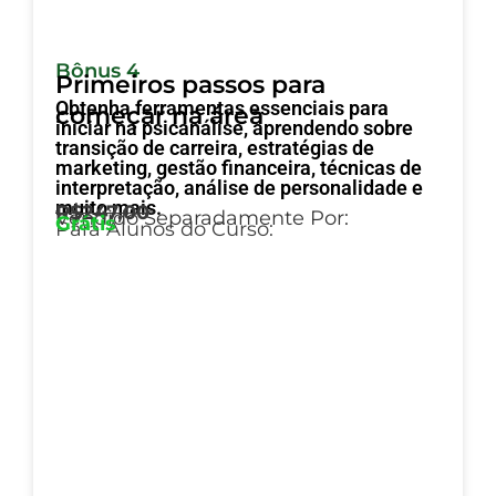
Bônus 4
Primeiros passos para
Obtenha ferramentas essenciais para
começar na área
iniciar na psicanálise, aprendendo sobre
transição de carreira, estratégias de
marketing, gestão financeira, técnicas de
interpretação, análise de personalidade e
muito mais.
R$247,00
Vendido Separadamente Por:
Grátis
Para Alunos do Curso: