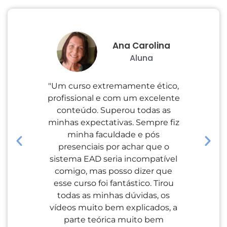
Ana Carolina
Aluna
"Um curso extremamente ético,
"Excel
profissional e com um excelente
expl
conteúdo. Superou todas as
sempr
minhas expectativas. Sempre fiz
nos
minha faculdade e pós
Dis
presenciais por achar que o
mater
sistema EAD seria incompatível
opção
comigo, mas posso dizer que
dicas
esse curso foi fantástico. Tirou
poder
todas as minhas dúvidas, os
dicas
vídeos muito bem explicados, a
parte teórica muito bem