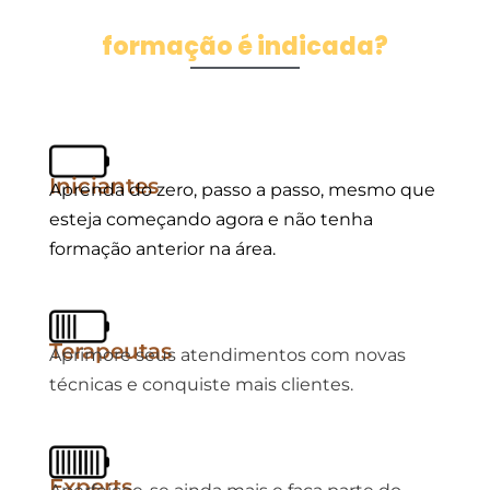
Para quem essa
formação é indicada?
Iniciantes
Aprenda do zero, passo a passo, mesmo que
esteja começando agora e não tenha
formação anterior na área.
Terapeutas
Aprimore seus atendimentos com novas
técnicas e conquiste mais clientes.
Experts