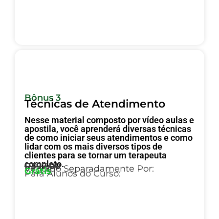
Bônus 3
Técnicas de Atendimento
Nesse material composto por vídeo aulas e
apostila, você aprenderá diversas técnicas
de como iniciar seus atendimentos e como
lidar com os mais diversos tipos de
clientes para se tornar um terapeuta
completo.
R397,00
Vendido Separadamente Por:
Grátis
Para Alunos do Curso: