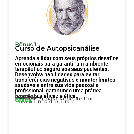
Bônus 1
Curso de Autopsicanálise
Aprenda a lidar com seus próprios desafios
emocionais para garantir um ambiente
terapêutico seguro aos seus pacientes.
Desenvolva habilidades para evitar
transferências negativas e manter limites
saudáveis entre sua vida pessoal e
profissional, garantindo uma prática
terapêutica eficaz e ética.
R397,00
Vendido Separadamente Por:
Grátis
Para Alunos do Curso: