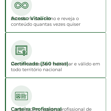
Acesso Vitalício
Estude no seu ritmo e reveja o
conteúdo quantas vezes quiser
Certificado (360 horas)
Reconhecido para trabalhar e válido em
todo território nacional
Carteira Profissional
Carteira com registro profissional de