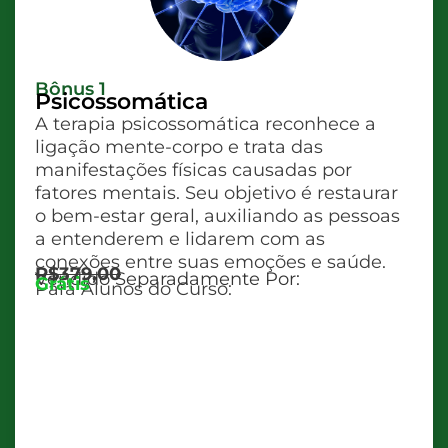
Bônus 1
Psicossomática
A terapia psicossomática reconhece a
ligação mente-corpo e trata das
manifestações físicas causadas por
fatores mentais. Seu objetivo é restaurar
o bem-estar geral, auxiliando as pessoas
a entenderem e lidarem com as
conexões entre suas emoções e saúde.
R$379,00
Vendido Separadamente Por:
Grátis
Para Alunos do Curso: