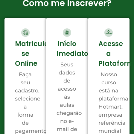
Como me inscrever?
Matricule-
Início
Acesse
se
Imediato
a
Online
Platafor
Seus
dados
Faça
Nosso
de
seu
curso
acesso
cadastro,
está na
às
selecione
plataforma
aulas
a
Hotmart,
chegarão
forma
empresa
no e-
de
referência
mail de
pagamento
mundial