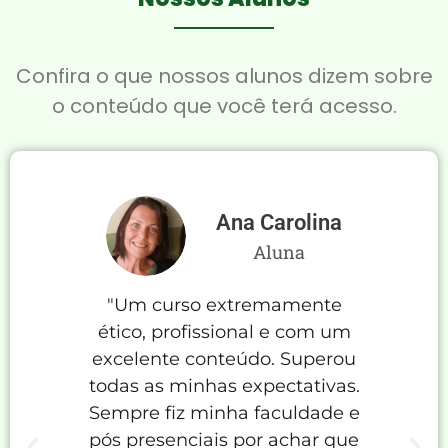
Confira o que nossos alunos dizem sobre
o conteúdo que você terá acesso.
Ana Carolina
Aluna
"Um curso extremamente
"E
ético, profissional e com um
Prof
excelente conteúdo. Superou
cl
todas as minhas expectativas.
pron
Sempre fiz minha faculdade e
mo
pós presenciais por achar que
Disp