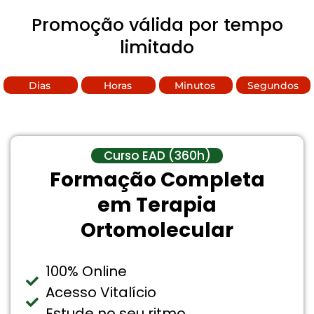
Promoção válida por tempo
limitado
Dias
Horas
Minutos
Segundos
Curso EAD (360h)
Formação Completa
em Terapia
Ortomolecular
100% Online
Acesso Vitalício
Estude no seu ritmo