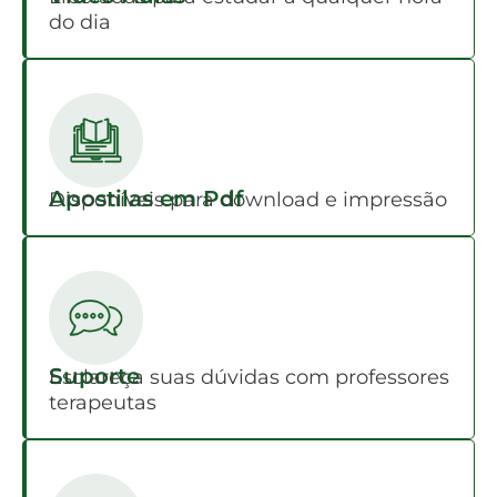
do dia
Apostilas em Pdf
Disponíveis para download e impressão
Suporte
Esclareça suas dúvidas com professores
terapeutas