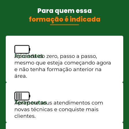
Para quem essa
formação é indicada
Iniciantes
Aprenda do zero, passo a passo,
mesmo que esteja começando agora
e não tenha formação anterior na
área.
Terapeutas
Aprimore seus atendimentos com
novas técnicas e conquiste mais
clientes.