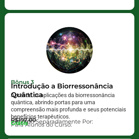
Bônus 3
Introdução a Biorressonância
Quântica
Aprenda as aplicações da biorressonância
quântica, abrindo portas para uma
compreensão mais profunda e seus potenciais
benefícios terapêuticos.
R$197,00
Vendido Separadamente Por:
Grátis
Para Alunos do Curso: