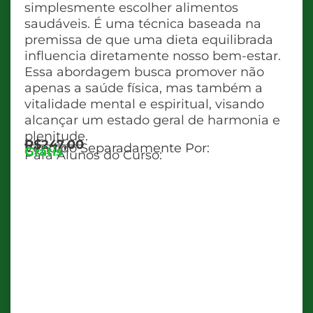
simplesmente escolher alimentos
saudáveis. É uma técnica baseada na
premissa de que uma dieta equilibrada
influencia diretamente nosso bem-estar.
Essa abordagem busca promover não
apenas a saúde física, mas também a
vitalidade mental e espiritual, visando
alcançar um estado geral de harmonia e
plenitude.
R$247,00
Vendido Separadamente Por:
Grátis
Para Alunos do Curso: