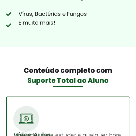
Vírus, Bactérias e Fungos
E muito mais!
Conteúdo completo com
Suporte Total ao Aluno
Vídeo Aulas
Liberadas para estudar a qualquer hora