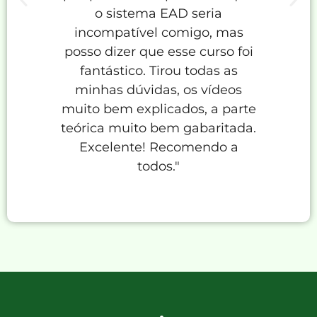
o sistema EAD seria
mate
incompatível comigo, mas
com
posso dizer que esse curso foi
E
fantástico. Tirou todas as
at
minhas dúvidas, os vídeos
podere
muito bem explicados, a parte
dicas 
teórica muito bem gabaritada.
Excelente! Recomendo a
todos."