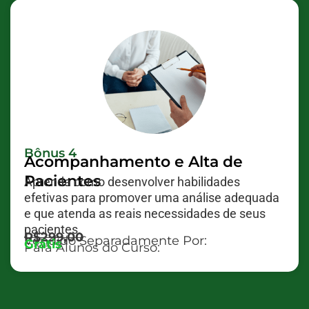
Bônus 4
Acompanhamento e Alta de
Pacientes
Aprenda como desenvolver habilidades
efetivas para promover uma análise adequada
e que atenda as reais necessidades de seus
pacientes.
R$299,00
Vendido Separadamente Por:
Grátis
Para Alunos do Curso: